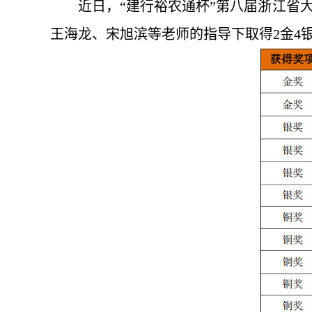
近日，“建行裕农通杯”第八届浙江省
王海龙、宋旭滨等老师的指导下取得2金4