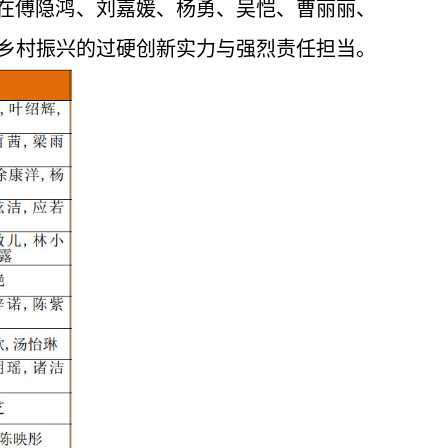
子在傅隐鸿、刘嘉媛、杨勇、吴恺、曹丽丽、
力乡村振兴的过硬创新实力与强烈责任担当。