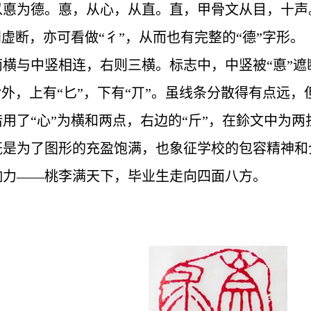
以悳为德。悳，从心，从直。直，甲骨文从目，十声
间虚断，亦可看做“彳”，从而也有完整的“德”字形。
两横与中竖相连，右则三横。标志中，中竖被“悳”
”外，上有“匕”，下有“丌”。虽线条分散得有点远
用了“心”为横和两点，右边的“斤”，在鉩文中为
既是为了图形的充盈饱满，也象征学校的包容精神和
响力——桃李满天下，毕业生走向四面八方。