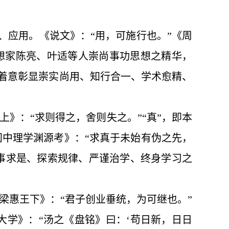
运用、应用。《说文》：“用，可施行也。”《周
思想家陈亮、叶适等人崇尚事功思想之精华，
，着意彰显崇实尚用、知行合一、学术愈精、
子上》：“求则得之，舍则失之。”“真”，即本
闽中理学渊源考》：“求真于未始有伪之先，
实事求是、探索规律、严谨治学、终身学习之
•梁惠王下》：“君子创业垂统，为可继也。”
•大学》：“汤之《盘铭》曰：‘苟日新，日日