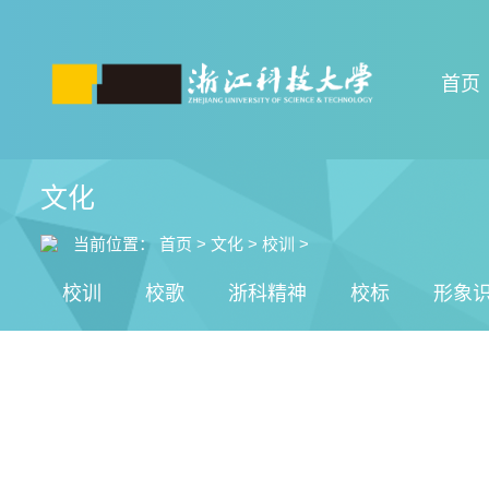
首页
文化
当前位置：
首页
>
文化
>
校训
>
校训
校歌
浙科精神
校标
形象