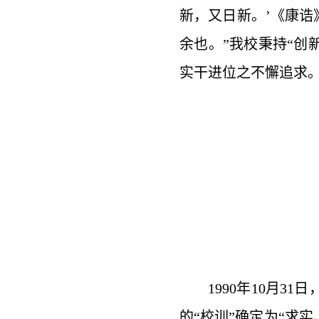
新，又日新。’《康诰
余也。”我校秉持“
实干进位之不懈追求
1990年10月
的“校训”确定为“求