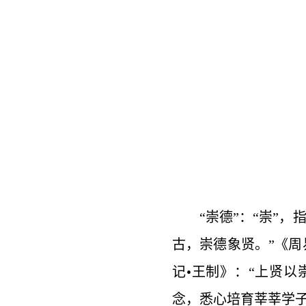
“崇德”：“崇”
古，崇德象贤。”《周
记•王制》：“上贤以
念，悉心培育莘莘学