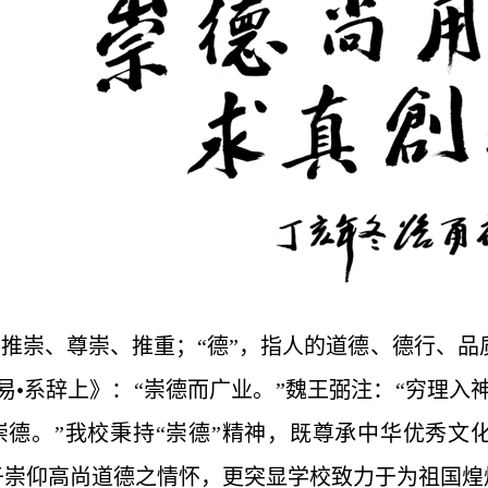
，指推崇、尊崇、推重；“德”，指人的道德、德行、品
易•系辞上》：“崇德而广业。”魏王弼注：“穷理入
崇德。”我校秉持“崇德”精神，既尊承中华优秀文
子崇仰高尚道德之情怀，更突显学校致力于为祖国煌