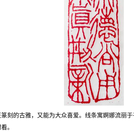
证篆刻的古雅，又能为大众喜爱。线条寓婀娜流丽于
耐看。