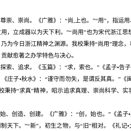
，指尊崇、崇尚。《广雅》：“尚,上也。”“用”，指
致用，立成器以为天下利。”“尚用”也为宋代浙江
，乃为今日浙江精神之渊源。我校秉持“尚用”理念
、贡献愈著之办学特色与决心。
，指探索、追求。《玉篇》：“求，索也。”《孟子•告
《庄子•秋水》：“谨守而勿失，是谓反其真。”《
我校秉持“求真”精神，昭示追求真理、崇尚科学、
，开始、创造、创建。《广雅》：“创，始也。”《孟子
创制天下。”“新”，初生之物，与“旧”相对。《礼记