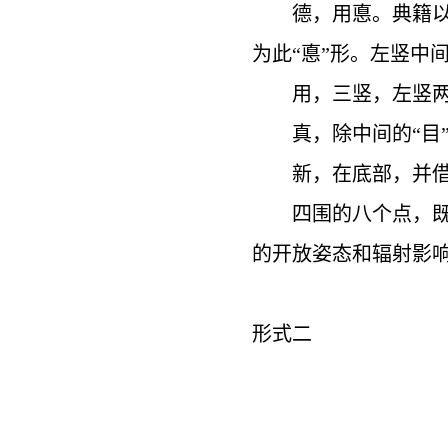
德，用悳。典籍
为此“悳”形。左竖中
用，三竖，左竖
真，除中间的“目
新，在底部，并借
四围的八个点，
的开放姿态和辐射影
形式二