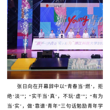
张日向在开幕辞中
以“青春当‘燃’，拒
绝‘淡’”；“实干当‘真’，不玩‘虚’”；“有为
当‘实’，做‘靠谱’青年”三句话勉励青年学