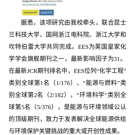
据悉，该项研究由我校牵头，联合昆士
兰科技大学、国网浙江电科院、浙江大学和
坎特伯雷大学共同完成。
EES
为英国皇家化
学学会旗舰期刊之一，最新影响因子为
31
。
在最新
JCR
期刊排名中，
EES
位列
“化学工程”
类
别全球第
1
名（
1/176
）、
“能源与燃料”
类
别全球第
2
名（
2/182
），“环境科学”类别全
球第
5
名（
5/376
），是能源与环境领域公认
的顶级期刊，致力于发表解决全球能源供给
与环境保护关键挑战的重大或开创性成果。