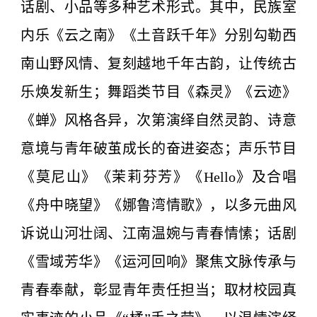
话剧、小品等多种艺术形式。其中，民族室
内乐《云之南》《土音跃千年》分别勾勒西
南山野风情、复刻越地千年古韵，让传统古
乐焕发新生；舞蹈类节目《森灵》《云迹》
《蝉》风格各异，次第演绎自然灵韵、诗意
意境与青年破茧成长的奋进姿态；声乐节目
《莫尼山》《茉莉芬芳》《Hello》及合唱
《舟中晓望》《娜鲁湾情歌》，以多元曲风
诉说山河壮阔、江南温婉与青春情愫；话剧
《雪域芳华》《运河回响》聚焦文脉传承与
青春奉献，彰显青年责任担当；取材校园真