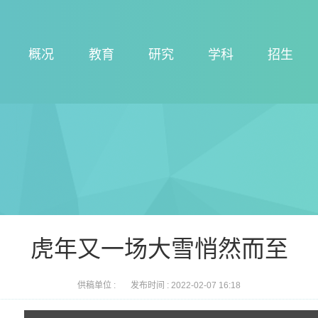
概况
教育
研究
学科
招生
​虎年又一场大雪悄然而至
供稿单位 :
发布时间 :
2022-02-07 16:18