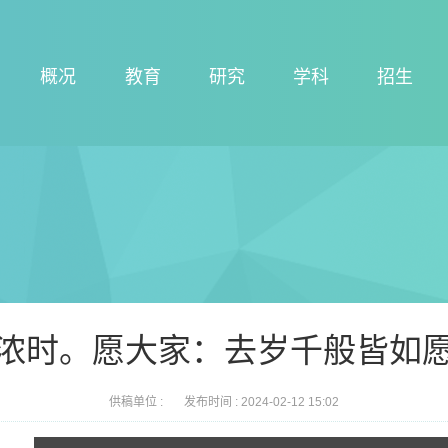
概况
教育
研究
学科
招生
浓时。愿大家：去岁千般皆如
供稿单位 :
发布时间 :
2024-02-12 15:02