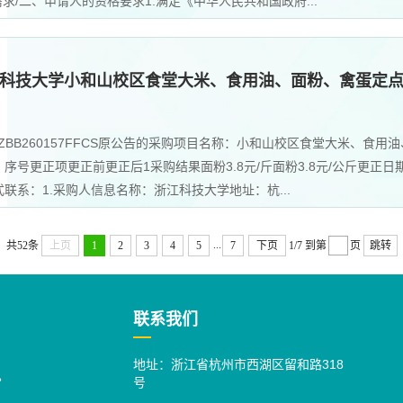
购需求/二、申请人的资格要求1.满足《中华人民共和国政府...
科技大学小和山校区食堂大米、食用油、面粉、禽蛋定
BB260157FFCS原公告的采购项目名称：小和山校区食堂大米、食用油
号更正项更正前更正后1采购结果面粉3.8元/斤面粉3.8元/公斤更正日
系：1.采购人信息名称：浙江科技大学地址：杭...
...
共52条
上页
1
2
3
4
5
7
下页
1/7
到第
页
跳转
联系我们
地址：浙江省杭州市西湖区留和路318
号