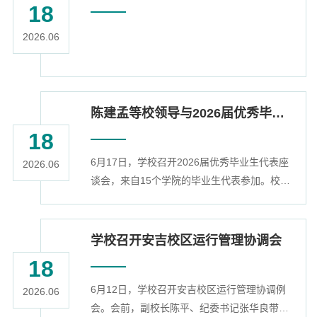
18
方化延伸，以“通识普及—专业深耕—交叉创
新”为发展脉络，聚焦国产化软硬件、人工智能
2026.06
交叉应用等方向，将产业真实场景与技术需求
融入课堂，服务浙江数字经济、...
陈建孟等校领导与2026届优秀毕业生代表座谈交流
18
6月17日，学校召开2026届优秀毕业生代表座
2026.06
谈会，来自15个学院的毕业生代表参加。校长
陈建孟出席座谈会并讲话，副校长侯北平主持
会议，相关职能部门负责人参加。座谈会上，
本科生、研究生代表畅谈在校学习生活的体
学校召开安吉校区运行管理协调会
会、感想与感悟，表达对母校的感恩、对同窗
18
的不舍和对人生新征程的期许。大家结合自身
6月12日，学校召开安吉校区运行管理协调例
的学习生活体会，对母校的未来发展等方面建
2026.06
会。会前，副校长陈平、纪委书记张华良带队
言献策。在听取毕业生代表发言后，陈建孟对