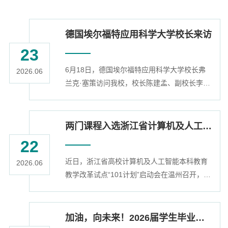
德国埃尔福特应用科学大学校长来访
23
6月18日，德国埃尔福特应用科学大学校长弗
2026.06
兰克·塞策访问我校，校长陈建孟、副校长李其
朋会见塞策并出席会谈。国际处、管理学院负
责人参与会谈交流。陈建孟对塞策的首次到访
表示热烈欢迎，并介绍了我校整体办学情况及
两门课程入选浙江省计算机及人工智能“101计划”首批核心课程培育名单
国际化发展特色，特别是对德合作情况。他指
22
出，两校合作基础深厚，近期在中德联合培养
近日，浙江省高校计算机及人工智能本科教育
本科生项目中明确了新的合作方向，标志着两
2026.06
教学改革试点“101计划”启动会在温州召开，首
校合作迈入一个崭新阶段。陈建孟希望双方能
批87门核心课程培育名单正式公布。我校《操
以此次新项目签署为契机，不断健全常态...
作系统》（计算机学院）、《低空数字基座与
智能航路规划》（理学院）2门课程入选。浙江
加油，向未来！2026届学生毕业典礼暨学位授予仪式举行
省“101计划”是教育部计算机本科教改试点的地