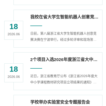
实地踏勘安吉校区二期项目现场，严把项目建
本届毕业生经过刻苦努力，为自己的人生阶
设与投用筹备关口。安吉校区成建制各学院、
段...
学校相关职能部门及校区管委会班子成员参
我校在省大学生智能机器人创意竞赛中取得佳绩
加。会上，校区管委会汇报了二期项目建设进
18
度及后续推进计划。六个成建制学院分别汇报
日前，第八届浙江省大学生智能机器人创意竞
办学运行情况，围绕教学资源配置、师生服务
2026.06
赛决赛在宁波举行，经过多轮评审和现场答辩
保障、办学条件提升等方面，梳理当前办学难
演示，我校参赛队伍共获省一等奖6项、二等奖
点及需协调解决的问题。相关职能部门针对
10项、三等奖12项。本次大赛由浙江省大学生
学...
科技竞赛委员会主办，宁波工程学院与浙江大
2个项目入选2026年度浙江省大中小学课程教材研究项目
学联合承办，大赛以“智汇浙里・机竞甬城”为
18
主题，吸引全省72所高校的1648支队伍参赛，
近日，浙江省教育厅公布《浙江省2026年度大
呈现了一场科技与创意深度融合的智能机器人
2026.06
中小学课程教材研究项目立项结果的通知》，
竞技盛会。在教务处支持下，由电气学院牵
我校推荐的“大中小学科技类课程实验资源一体
头，多个学院共同参与，汇集46个预赛队...
化建设研究”（负责人：理学院沈艳婷）、“AI知
识图谱驱动的高校艺术类专业数字教材建设与
学校举办实验室安全专题报告会