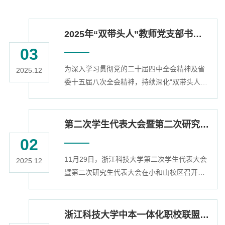
2025年“双带头人”教师党支部书记培训班开班
03
为深入学习贯彻党的二十届四中全会精神及省
2025.12
委十五届八次全会精神，持续深化“双带头人”
教师党支部书记培育工程，全面提升基层党组
织的政治功能和组织功能，12月2日，我校与
浙江长征职业技术学院联合举办的2025年“双带
第二次学生代表大会暨第二次研究生代表大会举行
头人”教师党支部书记培训班正式开班。校党委
02
副书记单胜道出席开班式并为全体学员讲授专
11月29日，浙江科技大学第二次学生代表大会
题党课。两校“双带头人”教师党支部书记、组
2025.12
暨第二次研究生代表大会在小和山校区召开，
织员参加培训。开班式上，单胜道深入传达党
校党委副书记张日向出席并讲话。党委学工
的二十届四中全会与省委十五届八...
部、研工部、校团委负责人，各二级学院（校
区）团委书记，兄弟高校学生会、研究生会代
浙江科技大学中本一体化职校联盟2025年年会召开
表到会祝贺。来自全校各学院、安吉校区的