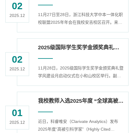
02
182名学生代表、71名研究生代表参加会议。
11月27日至28日，浙江科技大学中本一体化职
张日向代表学校党委向大会的召开表示热烈祝
2025.12
校联盟2025年年会在我校安吉校区召开。来自
贺，对学校过去一年来学生工作取得的丰硕成
8所合作职校的校长、教学副校长、教务处主
果给予充分肯定。他指出，学生会、研究生会
任、中本专业负责人齐聚安吉，重点回顾浙江
作...
科技大学与中职学校协同培养七年来的历程，
2025级国际学生奖学金颁奖典礼暨学风建设月启动仪式举行
分享首届毕业生培养成果与经验。副校长李其
02
朋致欢迎辞。省教育厅党组成员、省教育考试
11月28日，2025级国际学生奖学金颁奖典礼暨
院党委书记黄亮、省教育厅职成教处处长陈达
2025.12
学风建设月启动仪式在小和山校区举行。副校
出席会议并讲话。李其朋代表学校向长期以来
长李其朋出席典礼并致辞。相关职能部门和二
关心支持中本一体化培养工作的浙江省教育...
级学院负责人、教师代表及200余位国际学生
代表齐聚一堂，共同见证优秀学子的荣耀时
我校教师入选2025年度 “全球高被引科学家”
刻。典礼由来自越南的阮氏月英和刚果（金）
01
的Amini同学以中英双语主持。李其朋在致辞中
近日，科睿唯安（Clarivate Analytics）发布
向全体国际学生表示热烈欢迎，并向获奖同学
2025.12
2025年度“高被引科学家”（Highly Cited
致以诚挚祝贺。他对国际学生在学业上的卓越