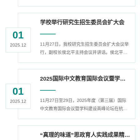
Researchers）名单，建工学院刘艳明博士入
表现给予肯定，勉励大家珍惜在浙江科技大...
选交叉学科领域的全球高被引科学家。刘艳明
博士研究方向为低碳混凝土材料、固废资源化
学校举行研究生招生委员会扩大会
利用&CO2封存、纳米改性水泥基材料，参加
01
国家级和省部级科研项目7项，申请专利7项。
11月27日，我校研究生招生委员会扩大会议举
在Constr Build Mater、Case Stud Constr Mat
2025.12
行，副校长侯北平主持会议并讲话。侯北平传
和J Build Eng等期刊上发表学术论文27篇，以
达教育部2026年全国硕士研究生招生考试安全
第一作者(导师一作本人二作)和共同通讯...
工作视频会议精神，通报我校目前的研招工作
进展与报名情况，并就全国初试的组织工作进
2025国际中文教育国际会议暨学科建设高峰论坛举行
行部署动员。他强调，要准确把握2026年研招
01
工作新形势、新要求，坚定信心，认清挑战，
11月27日至29日，2025年度（第三届）国际
聚焦关键环节，强化协同联动，确保实现“平安
2025.12
中文教育国际会议暨学科建设高峰论坛在杭州
研考”总目标。研究生院负责人具体布置研究生
举行。会议以“融技于教，语通未来”为主题，
招生考试相关组织准备工作。校招生...
来自美国、英国、日本、罗马尼亚等国家（地
区）以及国内共计20余所高校、研究机构的近
“真理的味道”思政育人实践成果精彩展示，“多彩青春”思政育人平台发布