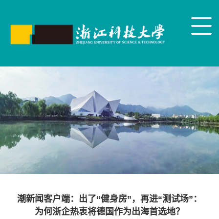
潮新闻客户端：出了“健身房”，再进“测试场”：
为何浙企热衷将德国作为出海首选地？