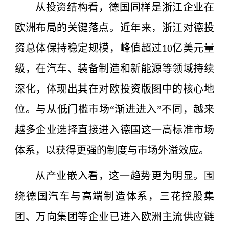
从投资结构看，德国同样是浙江企业在
欧洲布局的关键落点。近年来，浙江对德投
资总体保持稳定规模，峰值超过10亿美元量
级，在汽车、装备制造和新能源等领域持续
深化，体现出其在对欧投资版图中的核心地
位。与从低门槛市场“渐进进入”不同，越来
越多企业选择直接进入德国这一高标准市场
体系，以获得更强的制度与市场外溢效应。
从产业嵌入看，这一趋势更为明显。围
绕德国汽车与高端制造体系，三花控股集
团、万向集团等企业已进入欧洲主流供应链