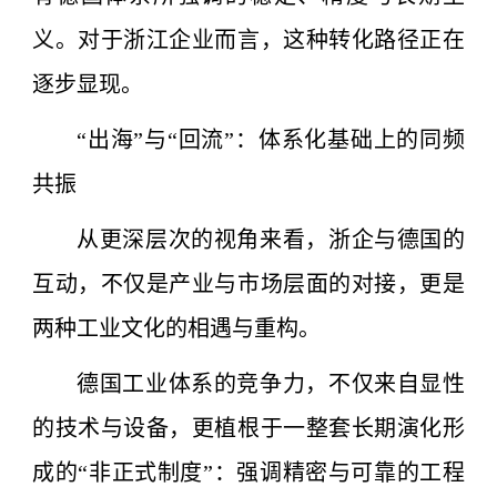
义。对于浙江企业而言，这种转化路径正在
逐步显现。
“出海”与“回流”：体系化基础上的同频
共振
从更深层次的视角来看，浙企与德国的
互动，不仅是产业与市场层面的对接，更是
两种工业文化的相遇与重构。
德国工业体系的竞争力，不仅来自显性
的技术与设备，更植根于一整套长期演化形
成的“非正式制度”：强调精密与可靠的工程