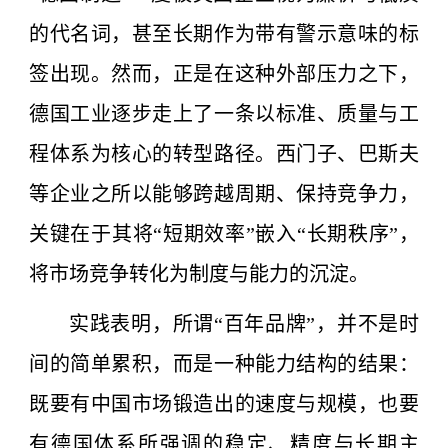
的代名词，甚至长期作为带有警示意味的标
签出现。然而，正是在这种外部压力之下，
德国工业逐步走上了一条以标准、质量与工
程体系为核心的转型路径。西门子、巴斯夫
等企业之所以能够跨越周期、保持竞争力，
关键在于其将“短期效率”嵌入“长期秩序”，
将市场竞争转化为制度与能力的沉淀。
实践表明，所谓“百年品牌”，并不是时
间的简单累积，而是一种能力结构的结果：
既要有中国市场锻造出的速度与规模，也要
有德国体系所强调的稳定、精度与长期主