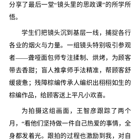
分享了最后一堂“镜头里的思政课”的所学所
悟。
学生们把镜头沉到基层一线，捕捉各行
各业的烟火与力量。一组镜头特别吸引参观
者——聋哑面包师专注揉制、烘烤，为顾客
带去香甜；盲人推拿师手法精准，帮顾客舒
缓疲惫；残障棕编传承人编织出栩栩如生的
棕编作品，给顾客送上平凡小欢喜。
为拍摄这组画面，王智彦跟踪了两个
月，“看他们坚持做一件自己热爱的事情，全
身都发着光。跟拍的过程也激励到我，对自