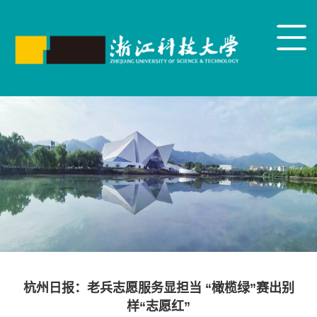
杭州日报：老兵志愿服务显担当 “橄榄绿”赛出别
样“志愿红”