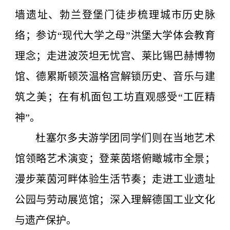
墙遗址、勃兰登堡门徒步梳理城市历史脉
络；参访“现代大学之母”洪堡大学体会教育
理念；走进波茨坦无忧宫、莱比锡巴赫博物
馆、德累斯顿茨温格宫解锁历史、音乐与建
筑之美；在有机面包工坊直观感受“工匠精
神”。
杜塞尔多夫游学团同学们则在当地艺术
馆领略艺术演变；登莱茵塔俯瞰城市全景；
漫步莱茵河畔体验生活节奏；走进工业遗址
公园与劳动展览馆；深入理解德国工业文化
与遗产保护。