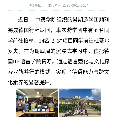
供稿单位 :
发布时间 :
2025-09-10 10:34
近日， 中德学院组织的暑期游学团顺利
完成德国行程返回，本次游学团中有42名同
学前往柏林，14名“2+3”项目同学前往杜塞尔
多夫，在为期四周的沉浸式学习中，依托德
国IIK语言学院资源，通过语言强化与文化探
索双轨并行的模式，实现了德语能力与跨文
化素养的显著提升。